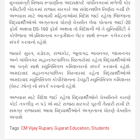
મુખ્યમંત્રી વિજય રૂપાણીના અધ્યક્ષપદે ગાંધીનગરમાં મળેલી કોર
કમિટીની બેઠકમાં રાજ્ય સરકારે આ સંવેદનશીલ નિર્ણય કર્યો છે.
અભ્યાસ માટે આગામી મહિનાઓમાં વિદેશ જઈ રહેલા જિલ્લાના
વિદ્યાર્થીઓએ અગ્રતાના ધોરણે વેક્સીન લેવા પોતાના આઈ-20
ફોર્મ અથવા DS-160 ફોર્મ અથવા તો વિદેશની જે તે યુનિવર્સિટી કે
કોલેજના એડમિશનના કન્ફર્મેશન લેટર સાથે રૂબરૂ કલેકટરનો
સંપર્ક કરવાનો રહેશે.
જ્યારે સુરત, વડોદરા, રાજકોટ, જૂનાગઢ, ભાવનગર, જામનગર
અને ગાંધીનગર મહાનગરપાલિકા વિસ્તારોમાં રહેતા વિદ્યાર્થીઓએ
આ પત્રો સાથે મ્યુનિસિપલ કમિશનરનો સંપર્ક કરવાનો રહેશે.
અમદાવાદ મહાનગરપાલિકા વિસ્તારમાં રહેતા વિદ્યાર્થીઓએ
અમદાવાદ મ્યુનિસિપલ કોર્પોરેશનના ડેપ્યુટી મ્યુનિસિપલ કમિશનર
(વેસ્ટ ઝોન) નો સંપર્ક કરવાનો રહેશે.
અભ્યાસ માટે વિદેશ જઈ રહેલા વિદ્યાર્થીઓને વેક્સીનને કારણે
કોઈ તકલીફ ન પડે એ માટે રાજ્ય સરકારે પૂરતી તૈયારી રાખી છે.
સમગ્ર રાજ્યમાં આવા વિદ્યાર્થીઓને અગ્રતાના ધોરણે વેક્સીન
અપાશે.
Tags:
CM Vijay Rupani
,
Gujarat Education
,
Students