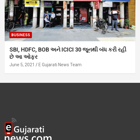
BUSINESS
SBI, HDFC, BOB અને ICICI 30 જૂનથી બંધ કરી રહી
છે આ ઓફર
June 5, 2021
E Gujarati News Team