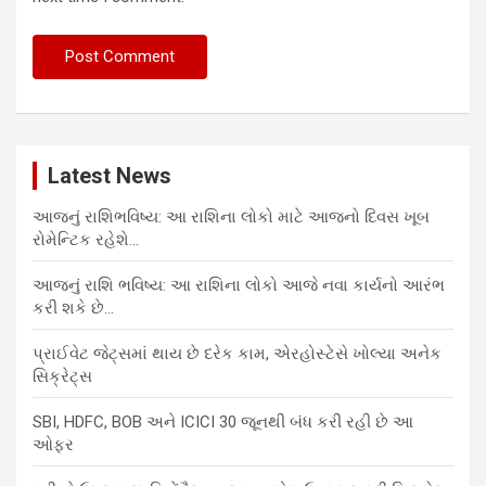
Latest News
આજનું રાશિભવિષ્ય: આ રાશિના લોકો માટે આજનો દિવસ ખૂબ
રોમેન્ટિક રહેશે…
આજનું રાશિ ભવિષ્ય: આ રાશિના લોકો આજે નવા કાર્યનો આરંભ
કરી શકે છે…
પ્રાઈવેટ જેટ્સમાં થાય છે દરેક કામ, એરહોસ્ટેસે ખોલ્યા અનેક
સિક્રેટ્સ
SBI, HDFC, BOB અને ICICI 30 જૂનથી બંધ કરી રહી છે આ
ઓફર