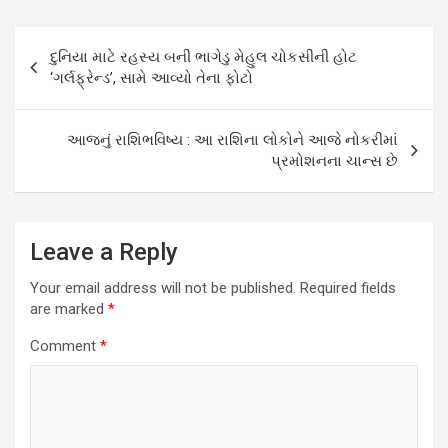
Post
દુનિયા માટે રહસ્ય બની ભાગેડુ મેહુલ ચોકસીની હોટ
navigation
‘ગર્લફ્રેન્ડ’, સામે આવ્યો તેના ફોટો
આજનું રાશિભવિષ્ય : આ રાશિના લોકોને આજે નોકરીમાં
પ્રમોશનના ચાન્સ છે
Leave a Reply
Your email address will not be published.
Required fields
are marked
*
Comment
*