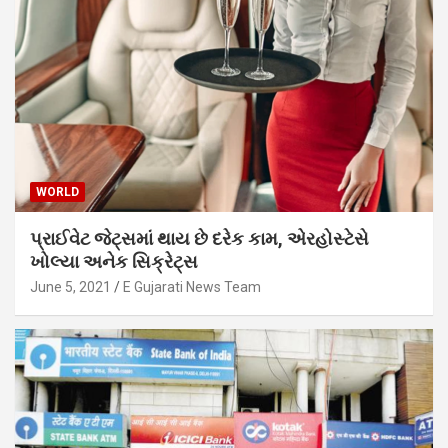
WORLD
પ્રાઈવેટ જેટ્સમાં થાય છે દરેક કામ, એરહોસ્ટેસે
ખોલ્યા અનેક સિક્રેટ્સ
June 5, 2021
E Gujarati News Team