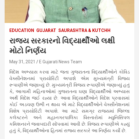
EDUCATION
GUJARAT
SAURASHTRA & KUTCHH
રાજ્ય સરકારનો વિદ્યાર્થીઓ લક્ષી
મોટો નિર્ણય
May 31, 2021
E Gujarati News Team
વિદેશ અભ્યાસ કરવા માટે જતા ગુજરાતના વિદ્યાર્થીઓને કોવિડ
વેક્સીનેશનમાં પ્રાયોરિટી અપાશે એમ મુખ્યમંત્રી વિજય
રૂપાણીએ જણાવ્યું છે. મુખ્યમંત્રી વિજય રૂપાણીએ જણાવ્યું હતું
કે, આગામી મહિનાઓમાં ગુજરાતના ઘણા વિદ્યાર્થીઓ અભ્યાસ
અર્થે વિદેશ જઈ રહ્યા છે. આવા વિદ્યાર્થીઓને વિદેશ પ્રવાસમાં
કોઈ અડચણ ઉભી ન થાય એ માટે વિદ્યાર્થીઓને વેક્સીનેશનમાં
વિશેષ પ્રાયોરિટી અપાશે. આ માટે સમગ્ર રાજ્યમાં જિલ્લા
કલેક્ટરને અને મહાનગરપાલિકા વિસ્તારોમાં મ્યુનિસિપલ
કમિશનરને જવાબદારી સોંપવામાં આવી છે. વિજય રૂપાણીએ કહ્યું
હતું કે, વિદ્યાર્થીઓના હિતમાં રાજ્ય સરકારે આ નિર્ણય કર્યો છે.