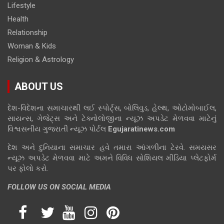
Lifestyle
Health
Relationship
Woman & Kids
Religion & Astrology
ABOUT US
દેશ-વિદેશના સમાચારથી લઈ સ્પોર્ટ્સ, બોલિવુડ, હેલ્થ, ઓટોમોબાઈલ,
સાયન્સ, ગેજેટ્સ અને ટેક્નોલોજીના ન્યૂઝ અપડેટ મેળવવા માટેનું
વિશ્વસનીય ગુજરાતી ન્યૂઝ પોર્ટલ
Egujaratinews.com
દેશ અને દુનિયાના સમાચાર હવે તમારા આંગળીના ટેરવે. સમયસર
ન્યૂઝ અપડેટ મેળવવા માટે અમને વિવિધ સોશિયલ મીડિયા પ્લેટફોર્મ
પર ફોલો કરો.
FOLLOW US ON SOCIAL MEDIA