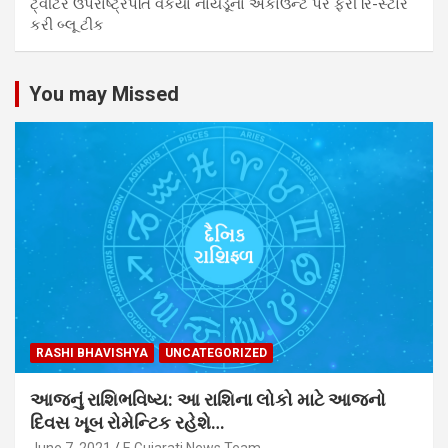
ટ્વીટરે ઉપરાષ્ટ્રપતિ વેંકૈયા નાયડૂના એકાઉન્ટ પર ફરી રિ-સ્ટોર
કરી બ્લૂ ટીક
You may Missed
RASHI BHAVISHYA
UNCATEGORIZED
આજનું રાશિભવિષ્ય: આ રાશિના લોકો માટે આજનો
દિવસ ખૂબ રોમેન્ટિક રહેશે…
June 7, 2021
E Gujarati News Team