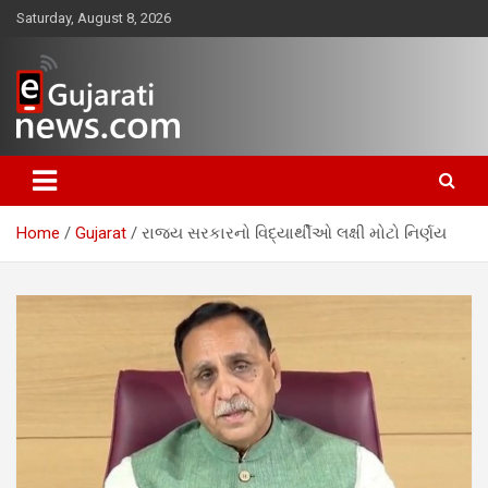
Skip
Saturday, August 8, 2026
to
content
www.egujaratinews.com
ગુજરાત તેમજ દેશ-વિદેશના ગુજરાતી
સમાચાર માટેનું વિશ્વસનીય ગુજરાતી
Home
Gujarat
રાજ્ય સરકારનો વિદ્યાર્થીઓ લક્ષી મોટો નિર્ણય
ન્યૂઝ પોર્ટલ