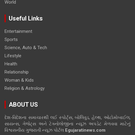
World
Useful Links
Entertainment
Sports
Science, Auto & Tech
Lifestyle
Health
Relationship
Woman & Kids
Religion & Astrology
ABOUT US
દેશ-વિદેશના સમાચારથી લઈ સ્પોર્ટ્સ, બોલિવુડ, હેલ્થ, ઓટોમોબાઈલ,
સાયન્સ, ગેજેટ્સ અને ટેક્નોલોજીના ન્યૂઝ અપડેટ મેળવવા માટેનું
વિશ્વસનીય ગુજરાતી ન્યૂઝ પોર્ટલ
Egujaratinews.com