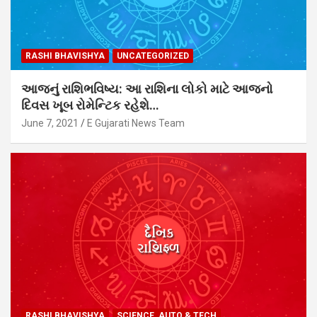
RASHI BHAVISHYA
UNCATEGORIZED
આજનું રાશિભવિષ્ય: આ રાશિના લોકો માટે આજનો
દિવસ ખૂબ રોમેન્ટિક રહેશે…
June 7, 2021
E Gujarati News Team
RASHI BHAVISHYA
SCIENCE, AUTO & TECH