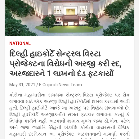
NATIONAL
દિલ્હી હાઇકોર્ટે સેન્ટ્રલ વિસ્ટા
પ્રોજેક્ટના વિરોધની અરજી કરી રદ,
અરજદારને 1 લાખનો દંડ ફટકાર્યો
May 31, 2021
E Gujarati News Team
કોરોના મહામારીના સમયમાં સેન્ટ્રલ વિસ્ટા પ્રોજેક્ટ પર રોક
લગાવવા માટે એક અરજી દિલ્હી હાઈકોર્ટમાં દાખલ કરવામાં આવી
હતી. દિલ્હી હાઈકોર્ટે આજે આ અરજી પર નિર્ણય સંભળાવ્યો છે.
દિલ્હી હાઈકોર્ટે અરજીકર્તાને સખત ફટકાર લગાવતા કહ્યું કે
નિર્માણ કાર્યને નહીં અટકાવી શકાય મુખ્ય જજ ડી.એન. પટેલ
અને જજ જ્યોતિ સિંહની ખંડપીઠે કોરોના વાયરસની વૈશ્વિક
મહામારી દરમિયાન આ પ્રોજેક્ટ અટકાવવાની માગણી કરતી