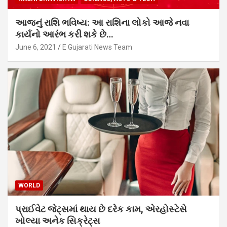
આજનું રાશિ ભવિષ્ય: આ રાશિના લોકો આજે નવા
કાર્યનો આરંભ કરી શકે છે…
June 6, 2021
E Gujarati News Team
WORLD
પ્રાઈવેટ જેટ્સમાં થાય છે દરેક કામ, એરહોસ્ટેસે
ખોલ્યા અનેક સિક્રેટ્સ