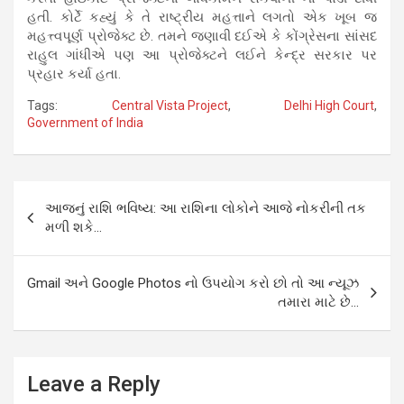
હતી. કોર્ટે કહ્યું કે તે રાષ્ટ્રીય મહત્તાને લગતો એક ખૂબ જ
મહત્ત્વપૂર્ણ પ્રોજેક્ટ છે. તમને જણાવી દઈએ કે કોંગ્રેસના સાંસદ
રાહુલ ગાંધીએ પણ આ પ્રોજેક્ટને લઈને કેન્દ્ર સરકાર પર
પ્રહાર કર્યા હતા.
Tags:
Central Vista Project
,
Delhi High Court
,
Government of India
Post
આજનું રાશિ ભવિષ્ય: આ રાશિના લોકોને આજે નોકરીની તક
navigation
મળી શકે…
Gmail અને Google Photos નો ઉપયોગ કરો છો તો આ ન્યૂઝ
તમારા માટે છે…
Leave a Reply