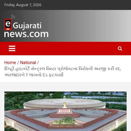
Skip
Friday, August 7, 2026
to
content
www.egujaratinews.com
ગુજરાત તેમજ દેશ-વિદેશના ગુજરાતી
સમાચાર માટેનું વિશ્વસનીય ગુજરાતી
Home
National
ન્યૂઝ પોર્ટલ
દિલ્હી હાઇકોર્ટે સેન્ટ્રલ વિસ્ટા પ્રોજેક્ટના વિરોધની અરજી કરી રદ,
અરજદારને 1 લાખનો દંડ ફટકાર્યો