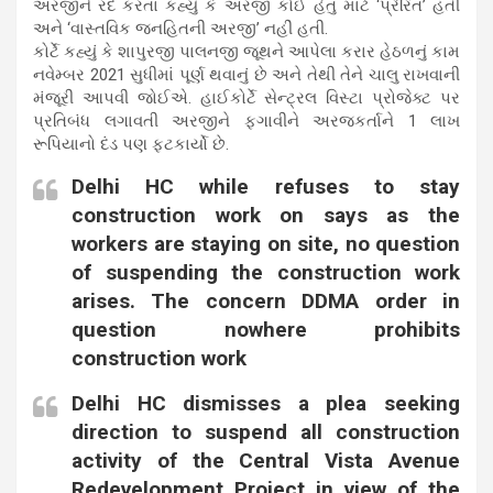
અરજીને રદ કરતા કહ્યું કે અરજી કોઈ હેતુ માટે ‘પ્રેરિત’ હતી
અને ‘વાસ્તવિક જનહિતની અરજી’ નહીં હતી.
કોર્ટે કહ્યું કે શાપુરજી પાલનજી જૂથને આપેલા કરાર હેઠળનું કામ
નવેમ્બર 2021 સુધીમાં પૂર્ણ થવાનું છે અને તેથી તેને ચાલુ રાખવાની
મંજૂરી આપવી જોઈએ. હાઈકોર્ટે સેન્ટ્રલ વિસ્ટા પ્રોજેક્ટ પર
પ્રતિબંધ લગાવતી અરજીને ફગાવીને અરજકર્તાને 1 લાખ
રૂપિયાનો દંડ પણ ફટકાર્યો છે.
Delhi HC while refuses to stay
construction work on says as the
workers are staying on site, no question
of suspending the construction work
arises. The concern DDMA order in
question nowhere prohibits
construction work
Delhi HC dismisses a plea seeking
direction to suspend all construction
activity of the Central Vista Avenue
Redevelopment Project in view of the