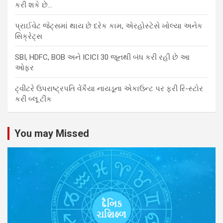
કરી શકે છે…
પ્રાઈવેટ જેટ્સમાં થાય છે દરેક કામ, એરહોસ્ટેસે ખોલ્યા અનેક
સિક્રેટ્સ
SBI, HDFC, BOB અને ICICI 30 જૂનથી બંધ કરી રહી છે આ
ઓફર
ટ્વીટરે ઉપરાષ્ટ્રપતિ વેંકૈયા નાયડૂના એકાઉન્ટ પર ફરી રિ-સ્ટોર
કરી બ્લૂ ટીક
You may Missed