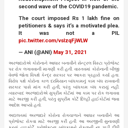
second wave of the COVID19 pandemic.
The court imposed Rs 1 lakh fine on
petitioners & says it’s a motivated plea.
It was not a PIL
pic.twitter.com/vsIzqFjWLW
— ANI (@ANI)
May 31, 2021
અરજદારોએ કોરોનાને આધાર બનાવીને સેન્ટ્રલ વિસ્ટા પ્રોજેક્ટ
પર રોક લગાવવાની માગણી કરી હતી. વાસ્તવમાં કોરોનાની બીજી
વેવજે જોતા વિપક્ષે કેન્દ્ર સરકાર પર આકરા પ્રહારો કર્યા હતા.
વિરોધ પક્ષે કોરોના કાળ દરમિયાન બાંધકામનું કામ બંધ રાખવાની
સરકાર પાસે માંગ કરી હતી, પરંતુ બાંધકામ બંધ કરાયું નહીં.
ત્યારબાદ અરજદારોએ સુપ્રીમ કોર્ટમાં આ કામ પર રોક લગાવવા
માટે અરજી કરી હતી, પરંતુ સુપ્રીમ કોર્ટે દિલ્હી હાઈકોર્ટમાં જવા
આદેશ આપ્યો હતો.
અદાલતમાં અરજદારે કોરોના રોગચાળાને આધાર બનાવીને આ
પ્રોજેક્ટ રોકવા માટે અરજી કરી હતી. આ અરજીની સુનાવણી
કરતાં હાઇકોર્ટે પ્રોજેક્ટના બાંધકામને રોકવાની ના પાડી દીધી